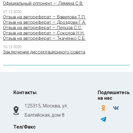
Официальный оппонент — Лямина С.В.
07.12.2020
Отзыв на автореферат — Вавилова Т.П.
Отзыв на автореферат — Дроздова Г.А.
Отзыв на автореферат — Перцов С.С.
Отзыв на автореферат — Соколов Н.Н.
Отзыв на автореферат — Ткаченко С.Б.
10.12.2020
Заключение диссертационного совета
Контакты
Подпишитесь
на нас
125315, Москва, ул.
odnoklassniki
vkontakte
Балтийская, дом 8
telegram
Тел/Факс