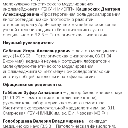
молекулярно-генетического моделирования
инфламейджинга ФГБНУ «НИИОПП»
Каширских Дмитрия
Александровича
«Проатерогенная роль десиалирования
липопротеидов низкой плотности в развитии
атеросклероза у ApoE-нокаутных мышей» на соискание
ученой степени кандидата биологических наук по
специальности 3.3.3 — Патологическая физиология.
Научный руководитель:
Собенин Игорь Александрович
– доктор медицинских
наук (14.03.03 – Патологическая физиология, 03.01.04 –
Биохимия), ведущий научный сотрудник лаборатории
молекулярно-генетического моделирования
инфламейджинга ФГБНУ «Научно-исследовательский
институт общей патологии и патофизиологии».
Официальные рецензенты:
Габбасов Зуфар Ахнафович
– доктор биологических наук
(14.01.21 – Гематология и переливание крови),
руководитель лаборатории клеточного гемостаза
Института экспериментальной кардиологии им. ак. В.Н.
Смирнова ФГБУ «НМИЦК им. ак. Е.И. Чазова» МЗ РФ;
Голоборщева Валерия Владимировна
– кандидат
медицинских наук (3.3.3 – Патологическая физиология),