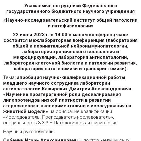
Уважаемые сотрудники Федерального
государственного бюджетного научного учреждения
«Научно-исследовательский институт общей патологии
и патофизиологии»
22 июня 2023 г. в 14:00 в малом конференц-зале
состоится межлабораторная конференция (лаборатория
общей и перинатальной нейроиммунопатологии,
лаборатория хронического воспаления и
микроциркуляции, лаборатория ангиопатологии,
лаборатория клеточной биологии и патологии развития,
лаборатория патогеномики и транскриптомики).
Тема
:
апробация научно-квалификационной работы
младшего научного сотрудника лаборатории
ангиопатологии Каширских Дмитрия Александровича
«Изучение проатерогенной роли десиалирования
липопротеидов низкой плотности в развитии
атеросклероза: экспериментальные исследования на
животной модели»
на соискание квалификации
«Исследователь. Преподаватель-исследователь»,
специальность 3.3.3 – Патологическая физиология.
Научный руководитель
:
Собенин Игорь Александрович
– доктор медицинских