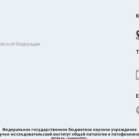
К
ийской Федерации
Т
E
Федеральное государственное бюджетное научное учреждение
учно-исследовательский институт общей патологии и патофизиоло
ФГБНУ «НИИОПП»