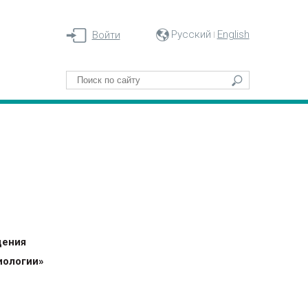
Русский
English
Войти
дения
иологии»