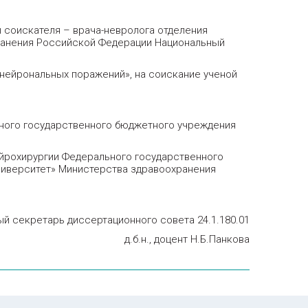
соискателя – врача-невролога отделения
ранения Российской Федерации Национальный
онейрональных поражений», на соискание ученой
ьного государственного бюджетного учреждения
ейрохирургии Федерального государственного
ниверситет» Министерства здравоохранения
й секретарь диссертационного совета 24.1.180.01
д.б.н., доцент Н.Б.Панкова