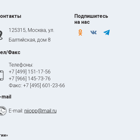
онтакты
Подпишитесь
на нас
125315, Москва, ул.
odnoklassniki
vkontakte
telegram
Балтийская, дом 8
ел/Факс
Телефоны:
+7 [499] 151-17-56
+7 [966] 145-73-76
Факс: +7 [495] 601-23-66
-mail
E-mail:
niiopp@mail.ru
гии»