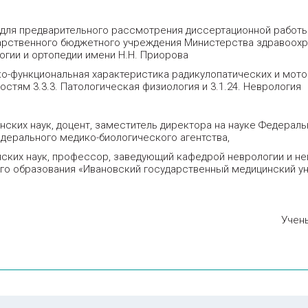
для предварительного рассмотрения диссертационной работы 
дарственного бюджетного учреждения Министерства здравоох
гии и ортопедии имени Н.Н. Приорова
ко-функциональная характеристика радикулопатических и мот
стям 3.3.3. Патологическая физиология и 3.1.24. Неврология
нских наук, доцент, заместитель директора на науке Федерал
дерального медико-биологического агентства,
ских наук, профессор, заведующий кафедрой неврологии и н
о образования «Ивановский государственный медицинский у
Учены