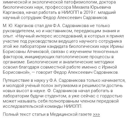
химической и экологической патофизиологии, доктора
биологических наук, профессора Михаила Юрьевича
Карганова, начал работать в НИИОПП в 2019 г. младший
научный сотрудник Федор Алексеевич Садовников.
М. Ю. Карганов стал для Ф.А. Садовникова не только
руководителем, но и наставником, передающим знания и
опыт. «Научный интерес исследований, в которых я принял
участие под руководством ведущего научного сотрудника
этой же лаборатории кандидата биологических наук Ирины
Борисовны Алчиновой, связан с изучением техногенных
факторов, инициирующих патологические процессы в
организме. Биологические и аналитические методики
освоил благодаря совместной работе именно с Ириной
Борисовной», — говорит Федор Алексеевич Садовников.
Путешествие в науку у Ф.А. Садовникова только начинается,
и молодой учёный полон энтузиазма и решимости достичь
новых высот в науке. Ф. Садовников начал работать в
лаборатории будучи студентом, а уже сейчас с гордостью
может называть себя полноправным членом передовой
исследовательской команды НИИОПП.
Полный текст статьи в Медицинской газете
>>>