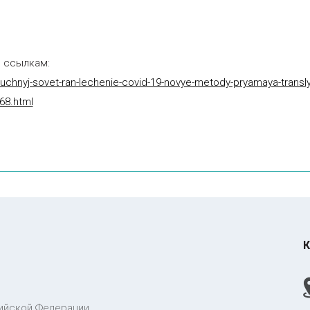
 ссылкам:
/nauchnyj-sovet-ran-lechenie-covid-19-novye-metody-pryamaya-transl
68.html
К
ийской Федерации