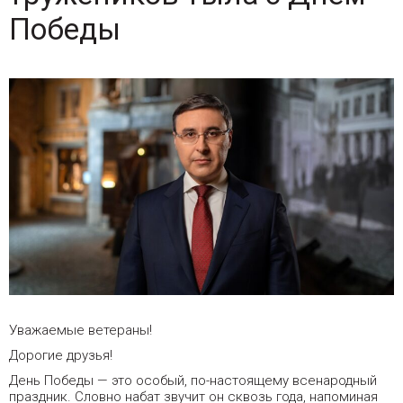
Победы
Уважаемые ветераны!
Дорогие друзья!
День Победы — это особый, по-настоящему всенародный
праздник. Словно набат звучит он сквозь года, напоминая